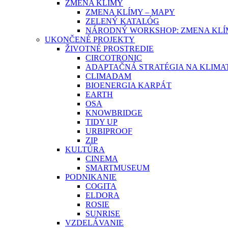
ZMENA KLÍMY
ZMENA KLÍMY – MAPY
ZELENÝ KATALÓG
NÁRODNÝ WORKSHOP: ZMENA KLÍM
UKONČENÉ PROJEKTY
ŽIVOTNÉ PROSTREDIE
CIRCOTRONIC
ADAPTAČNÁ STRATÉGIA NA KLIMA
CLIMADAM
BIOENERGIA KARPÁT
EARTH
OSA
KNOWBRIDGE
TIDY UP
URBIPROOF
ZIP
KULTÚRA
CINEMA
SMARTMUSEUM
PODNIKANIE
COGITA
ELDORA
ROSIE
SUNRISE
VZDELÁVANIE