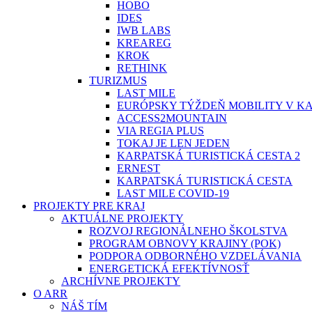
HOBO
IDES
IWB LABS
KREAREG
KROK
RETHINK
TURIZMUS
LAST MILE
EURÓPSKY TÝŽDEŇ MOBILITY V K
ACCESS2MOUNTAIN
VIA REGIA PLUS
TOKAJ JE LEN JEDEN
KARPATSKÁ TURISTICKÁ CESTA 2
ERNEST
KARPATSKÁ TURISTICKÁ CESTA
LAST MILE COVID-19
PROJEKTY PRE KRAJ
AKTUÁLNE PROJEKTY
ROZVOJ REGIONÁLNEHO ŠKOLSTVA
PROGRAM OBNOVY KRAJINY (POK)
PODPORA ODBORNÉHO VZDELÁVANIA
ENERGETICKÁ EFEKTÍVNOSŤ
ARCHÍVNE PROJEKTY
O ARR
NÁŠ TÍM