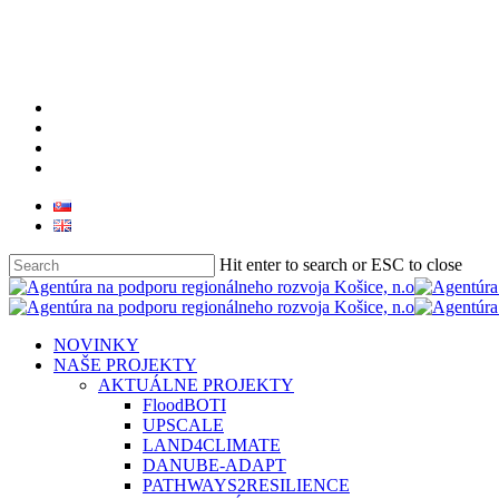
Skip
to
main
content
facebook
linkedin
youtube
instagram
Hit enter to search or ESC to close
Close
Search
search
Menu
NOVINKY
NAŠE PROJEKTY
AKTUÁLNE PROJEKTY
FloodBOTI
UPSCALE
LAND4CLIMATE
DANUBE-ADAPT
PATHWAYS2RESILIENCE