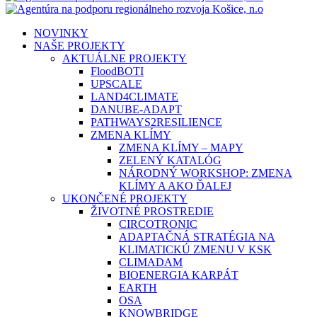
search
Menu
NOVINKY
NAŠE PROJEKTY
AKTUÁLNE PROJEKTY
FloodBOTI
UPSCALE
LAND4CLIMATE
DANUBE-ADAPT
PATHWAYS2RESILIENCE
ZMENA KLÍMY
ZMENA KLÍMY – MAPY
ZELENÝ KATALÓG
NÁRODNÝ WORKSHOP: ZMENA
KLÍMY A AKO ĎALEJ
UKONČENÉ PROJEKTY
ŽIVOTNÉ PROSTREDIE
CIRCOTRONIC
ADAPTAČNÁ STRATÉGIA NA
KLIMATICKÚ ZMENU V KSK
CLIMADAM
BIOENERGIA KARPÁT
EARTH
OSA
KNOWBRIDGE