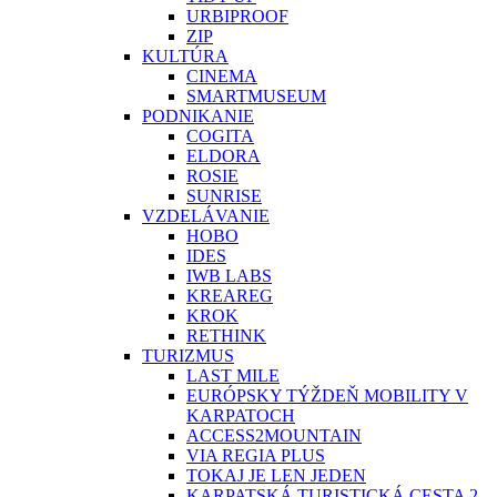
URBIPROOF
ZIP
KULTÚRA
CINEMA
SMARTMUSEUM
PODNIKANIE
COGITA
ELDORA
ROSIE
SUNRISE
VZDELÁVANIE
HOBO
IDES
IWB LABS
KREAREG
KROK
RETHINK
TURIZMUS
LAST MILE
EURÓPSKY TÝŽDEŇ MOBILITY V
KARPATOCH
ACCESS2MOUNTAIN
VIA REGIA PLUS
TOKAJ JE LEN JEDEN
KARPATSKÁ TURISTICKÁ CESTA 2