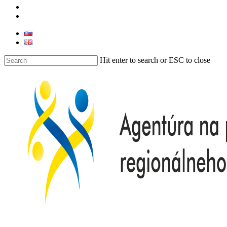
youtube
instagram
Hit enter to search or ESC to close
Close
Search