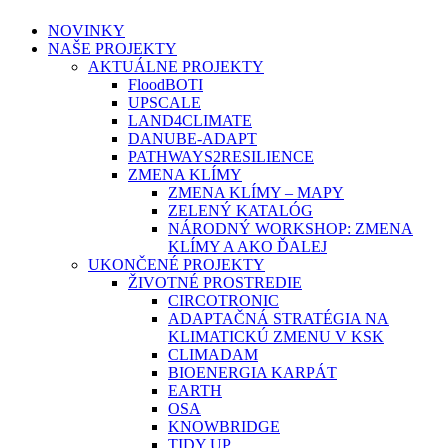
search
Menu
NOVINKY
NAŠE PROJEKTY
AKTUÁLNE PROJEKTY
FloodBOTI
UPSCALE
LAND4CLIMATE
DANUBE-ADAPT
PATHWAYS2RESILIENCE
ZMENA KLÍMY
ZMENA KLÍMY – MAPY
ZELENÝ KATALÓG
NÁRODNÝ WORKSHOP: ZMENA
KLÍMY A AKO ĎALEJ
UKONČENÉ PROJEKTY
ŽIVOTNÉ PROSTREDIE
CIRCOTRONIC
ADAPTAČNÁ STRATÉGIA NA
KLIMATICKÚ ZMENU V KSK
CLIMADAM
BIOENERGIA KARPÁT
EARTH
OSA
KNOWBRIDGE
TIDY UP