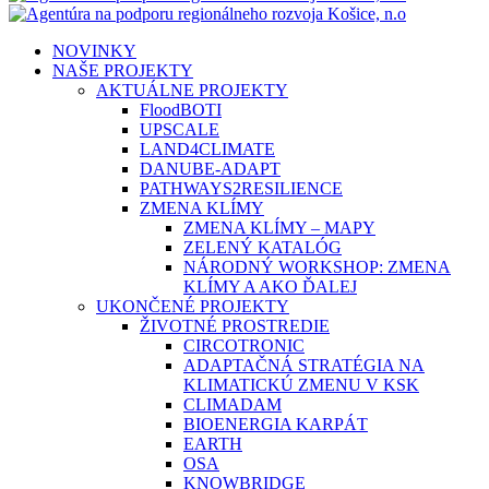
search
Menu
NOVINKY
NAŠE PROJEKTY
AKTUÁLNE PROJEKTY
FloodBOTI
UPSCALE
LAND4CLIMATE
DANUBE-ADAPT
PATHWAYS2RESILIENCE
ZMENA KLÍMY
ZMENA KLÍMY – MAPY
ZELENÝ KATALÓG
NÁRODNÝ WORKSHOP: ZMENA
KLÍMY A AKO ĎALEJ
UKONČENÉ PROJEKTY
ŽIVOTNÉ PROSTREDIE
CIRCOTRONIC
ADAPTAČNÁ STRATÉGIA NA
KLIMATICKÚ ZMENU V KSK
CLIMADAM
BIOENERGIA KARPÁT
EARTH
OSA
KNOWBRIDGE