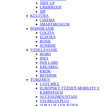
TIDY UP
URBIPROOF
ZIP
KULTÚRA
CINEMA
SMARTMUSEUM
PODNIKANIE
COGITA
ELDORA
ROSIE
SUNRISE
VZDELÁVANIE
HOBO
IDES
IWB LABS
KREAREG
KROK
RETHINK
TURIZMUS
LAST MILE
EURÓPSKY TÝŽDEŇ MOBILITY V
KARPATOCH
ACCESS2MOUNTAIN
VIA REGIA PLUS
TOKAJ JE LEN JEDEN