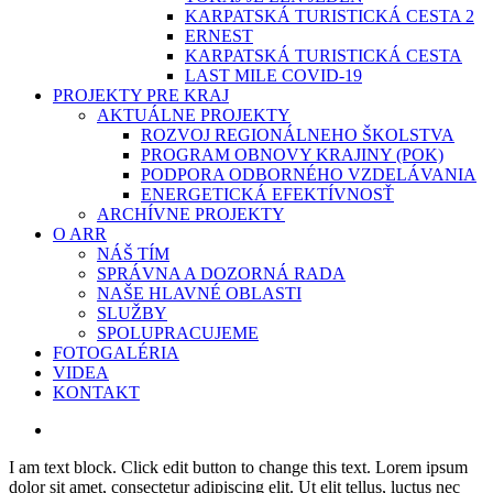
KARPATSKÁ TURISTICKÁ CESTA 2
ERNEST
KARPATSKÁ TURISTICKÁ CESTA
LAST MILE COVID-19
PROJEKTY PRE KRAJ
AKTUÁLNE PROJEKTY
ROZVOJ REGIONÁLNEHO ŠKOLSTVA
PROGRAM OBNOVY KRAJINY (POK)
PODPORA ODBORNÉHO VZDELÁVANIA
ENERGETICKÁ EFEKTÍVNOSŤ
ARCHÍVNE PROJEKTY
O ARR
NÁŠ TÍM
SPRÁVNA A DOZORNÁ RADA
NAŠE HLAVNÉ OBLASTI
SLUŽBY
SPOLUPRACUJEME
FOTOGALÉRIA
VIDEA
KONTAKT
search
I am text block. Click edit button to change this text. Lorem ipsum
dolor sit amet, consectetur adipiscing elit. Ut elit tellus, luctus nec