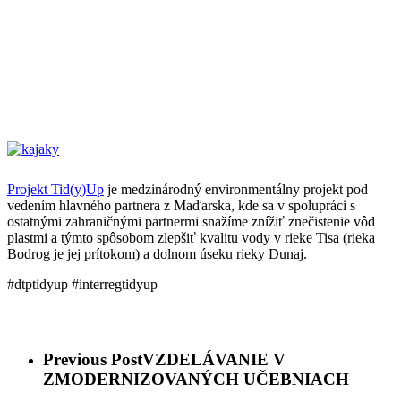
Projekt Tid(y)Up
je medzinárodný environmentálny projekt pod
vedením hlavného partnera z Maďarska, kde sa v spolupráci s
ostatnými zahraničnými partnermi snažíme znížiť znečistenie vôd
plastmi a týmto spôsobom zlepšiť kvalitu vody v rieke Tisa (rieka
Bodrog je jej prítokom) a dolnom úseku rieky Dunaj.
#dtptidyup #interregtidyup
Previous Post
VZDELÁVANIE V
ZMODERNIZOVANÝCH UČEBNIACH