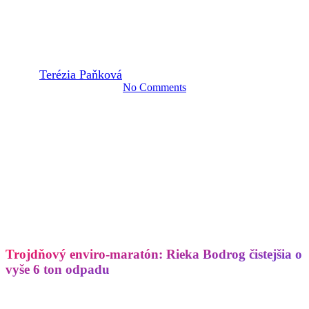
BODROG A VIAC AKO 6
TON ODPADU
By
Terézia Paňková
8. septembra 2021
29 septembra, 2021
No Comments
Trojdňový enviro-maratón: Rieka Bodrog čistejšia o
vyše 6 ton odpadu