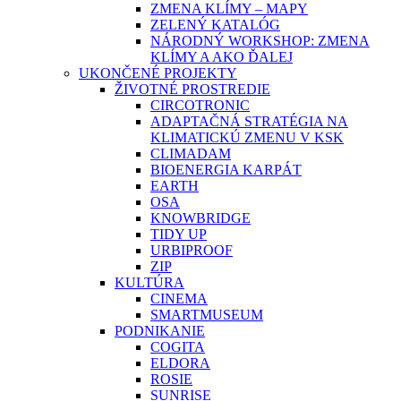
ZMENA KLÍMY – MAPY
ZELENÝ KATALÓG
NÁRODNÝ WORKSHOP: ZMENA
KLÍMY A AKO ĎALEJ
UKONČENÉ PROJEKTY
ŽIVOTNÉ PROSTREDIE
CIRCOTRONIC
ADAPTAČNÁ STRATÉGIA NA
KLIMATICKÚ ZMENU V KSK
CLIMADAM
BIOENERGIA KARPÁT
EARTH
OSA
KNOWBRIDGE
TIDY UP
URBIPROOF
ZIP
KULTÚRA
CINEMA
SMARTMUSEUM
PODNIKANIE
COGITA
ELDORA
ROSIE
SUNRISE