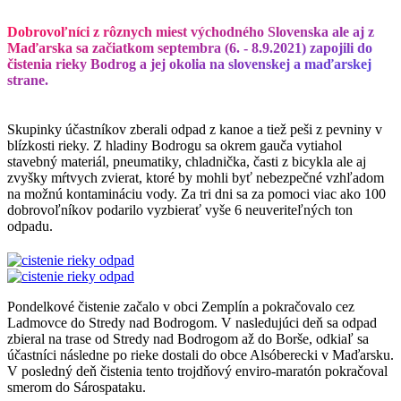
Dobrovoľníci z rôznych miest východného Slovenska ale aj z
Maďarska sa začiatkom septembra (6. - 8.9.2021) zapojili do
čistenia rieky Bodrog a jej okolia na slovenskej a maďarskej
strane.
Skupinky účastníkov zberali odpad z kanoe a tiež peši z pevniny v
blízkosti rieky. Z hladiny Bodrogu sa okrem gauča vytiahol
stavebný materiál, pneumatiky, chladnička, časti z bicykla ale aj
zvyšky mŕtvych zvierat, ktoré by mohli byť nebezpečné vzhľadom
na možnú kontamináciu vody. Za tri dni sa za pomoci viac ako 100
dobrovoľníkov podarilo vyzbierať vyše 6 neuveriteľných ton
odpadu.
Pondelkové čistenie začalo v obci Zemplín a pokračovalo cez
Ladmovce do Stredy nad Bodrogom. V nasledujúci deň sa odpad
zbieral na trase od Stredy nad Bodrogom až do Borše, odkiaľ sa
účastníci následne po rieke dostali do obce Alsóberecki v Maďarsku.
V posledný deň čistenia tento trojdňový enviro-maratón pokračoval
smerom do Sárospataku.