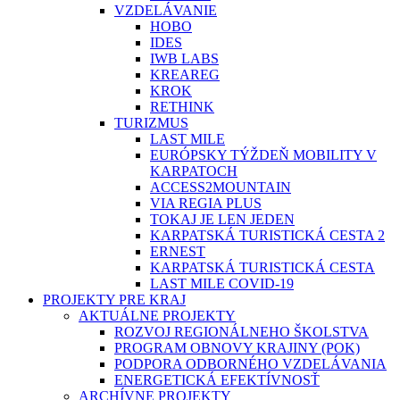
VZDELÁVANIE
HOBO
IDES
IWB LABS
KREAREG
KROK
RETHINK
TURIZMUS
LAST MILE
EURÓPSKY TÝŽDEŇ MOBILITY V
KARPATOCH
ACCESS2MOUNTAIN
VIA REGIA PLUS
TOKAJ JE LEN JEDEN
KARPATSKÁ TURISTICKÁ CESTA 2
ERNEST
KARPATSKÁ TURISTICKÁ CESTA
LAST MILE COVID-19
PROJEKTY PRE KRAJ
AKTUÁLNE PROJEKTY
ROZVOJ REGIONÁLNEHO ŠKOLSTVA
PROGRAM OBNOVY KRAJINY (POK)
PODPORA ODBORNÉHO VZDELÁVANIA
ENERGETICKÁ EFEKTÍVNOSŤ
ARCHÍVNE PROJEKTY