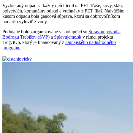
Vyzbieraný odpad sa každý deň triedil na PET fľaše, kovy, sklo,
polyetylén, komunálny odpad a vrchnáky z PET fliaš. Najväčším
kusom odpadu bola gaučová súprava, ktorú sa dobrovoľníkom
podarilo vyloviť z vody.
Podujatie bolo zorganizované v spolupráci so
Správou povodia
Bodrogu Trebišov (SVP)
a
Splavujeme.sk
v rámci projektu
Tid(y)Up, ktorý je financovaný z
Dunajského nadnárodného
programu
.