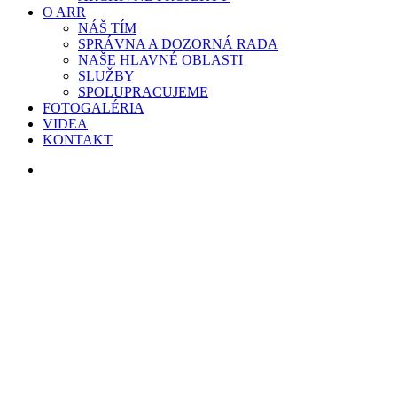
O ARR
NÁŠ TÍM
SPRÁVNA A DOZORNÁ RADA
NAŠE HLAVNÉ OBLASTI
SLUŽBY
SPOLUPRACUJEME
FOTOGALÉRIA
VIDEA
KONTAKT
search
2021
KLIMATICKÁ ZMENA A OCHRANA ŽP
TIDY UP
VYŠE 100
DOBROVOĽNÍKOV, RIEKA