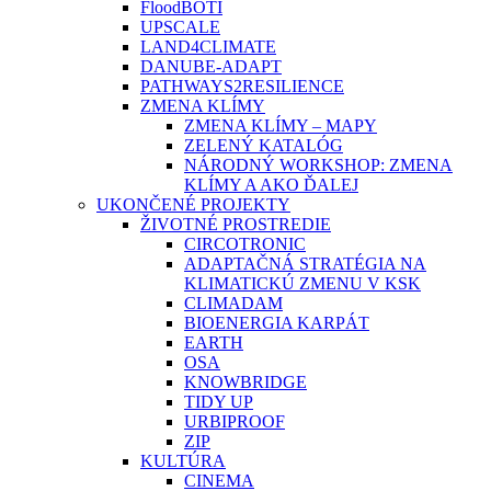
FloodBOTI
UPSCALE
LAND4CLIMATE
DANUBE-ADAPT
PATHWAYS2RESILIENCE
ZMENA KLÍMY
ZMENA KLÍMY – MAPY
ZELENÝ KATALÓG
NÁRODNÝ WORKSHOP: ZMENA
KLÍMY A AKO ĎALEJ
UKONČENÉ PROJEKTY
ŽIVOTNÉ PROSTREDIE
CIRCOTRONIC
ADAPTAČNÁ STRATÉGIA NA
KLIMATICKÚ ZMENU V KSK
CLIMADAM
BIOENERGIA KARPÁT
EARTH
OSA
KNOWBRIDGE
TIDY UP
URBIPROOF
ZIP
KULTÚRA
CINEMA