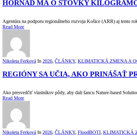
HORNÁD MÁ O STOVKY KILOGRAMOV
Agentúra na podporu regionálneho rozvoja Košice (ARR) aj tento rok 
Read More
Nikoleta Ferková
In
2026
,
ČLÁNKY
,
KLIMATICKÁ ZMENA A 
REGIÓNY SA UČIA, AKO PRINÁŠAŤ P
Ako presvedčiť vlastníkov pôdy, aby dali šancu Nature-based Soluti
Read More
Nikoleta Ferková
In
2026
,
ČLÁNKY
,
FloodBOTI
,
KLIMATICKÁ 