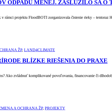
 ODPADU MENEJ. ZASLÚŽILO SA O 
v rámci projektu FloodBOTI zorganizovala čistenie rieky – tentoraz H
OCHRANA ŽP
,
LAND4CLIMATE
RÍRODE BLÍZKE RIEŠENIA DO PRAXE
ons? Ako zvládnuť komplikované povoľovania, financovanie či dlhodobú
ZMENA A OCHRANA ŽP
,
PROJEKTY