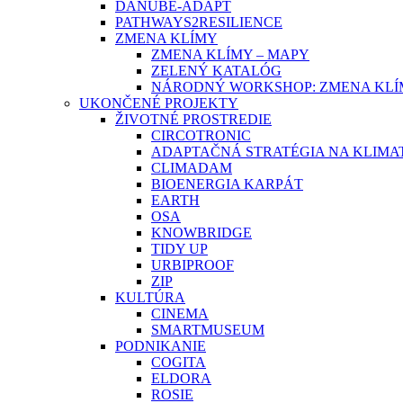
DANUBE-ADAPT
PATHWAYS2RESILIENCE
ZMENA KLÍMY
ZMENA KLÍMY – MAPY
ZELENÝ KATALÓG
NÁRODNÝ WORKSHOP: ZMENA KLÍM
UKONČENÉ PROJEKTY
ŽIVOTNÉ PROSTREDIE
CIRCOTRONIC
ADAPTAČNÁ STRATÉGIA NA KLIMA
CLIMADAM
BIOENERGIA KARPÁT
EARTH
OSA
KNOWBRIDGE
TIDY UP
URBIPROOF
ZIP
KULTÚRA
CINEMA
SMARTMUSEUM
PODNIKANIE
COGITA
ELDORA
ROSIE