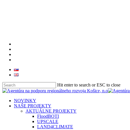
facebook
linkedin
youtube
instagram
Hit enter to search or ESC to close
Close
Search
search
Menu
NOVINKY
NAŠE PROJEKTY
AKTUÁLNE PROJEKTY
FloodBOTI
UPSCALE
LAND4CLIMATE