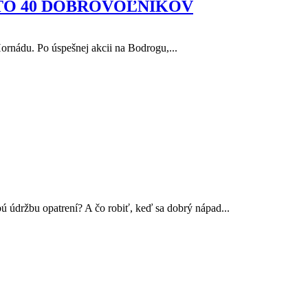
TO 40 DOBROVOĽNÍKOV
ornádu. Po úspešnej akcii na Bodrogu,...
 údržbu opatrení? A čo robiť, keď sa dobrý nápad...