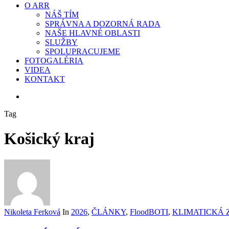
O ARR
NÁŠ TÍM
SPRÁVNA A DOZORNÁ RADA
NAŠE HLAVNÉ OBLASTI
SLUŽBY
SPOLUPRACUJEME
FOTOGALÉRIA
VIDEA
KONTAKT
search
Tag
Košický kraj
Nikoleta Ferková
In
2026
,
ČLÁNKY
,
FloodBOTI
,
KLIMATICKÁ 