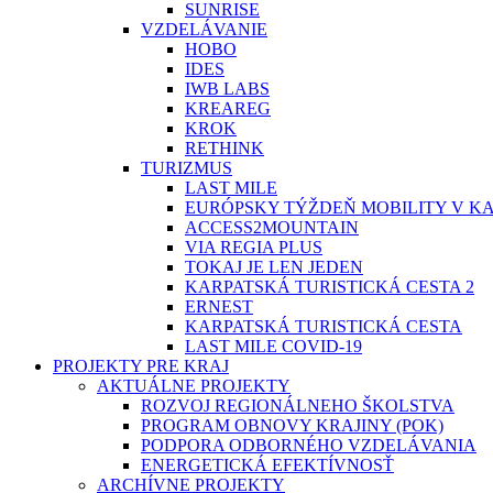
SUNRISE
VZDELÁVANIE
HOBO
IDES
IWB LABS
KREAREG
KROK
RETHINK
TURIZMUS
LAST MILE
EURÓPSKY TÝŽDEŇ MOBILITY V K
ACCESS2MOUNTAIN
VIA REGIA PLUS
TOKAJ JE LEN JEDEN
KARPATSKÁ TURISTICKÁ CESTA 2
ERNEST
KARPATSKÁ TURISTICKÁ CESTA
LAST MILE COVID-19
PROJEKTY PRE KRAJ
AKTUÁLNE PROJEKTY
ROZVOJ REGIONÁLNEHO ŠKOLSTVA
PROGRAM OBNOVY KRAJINY (POK)
PODPORA ODBORNÉHO VZDELÁVANIA
ENERGETICKÁ EFEKTÍVNOSŤ
ARCHÍVNE PROJEKTY