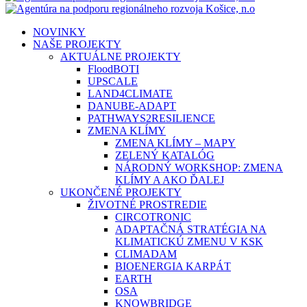
search
Menu
NOVINKY
NAŠE PROJEKTY
AKTUÁLNE PROJEKTY
FloodBOTI
UPSCALE
LAND4CLIMATE
DANUBE-ADAPT
PATHWAYS2RESILIENCE
ZMENA KLÍMY
ZMENA KLÍMY – MAPY
ZELENÝ KATALÓG
NÁRODNÝ WORKSHOP: ZMENA
KLÍMY A AKO ĎALEJ
UKONČENÉ PROJEKTY
ŽIVOTNÉ PROSTREDIE
CIRCOTRONIC
ADAPTAČNÁ STRATÉGIA NA
KLIMATICKÚ ZMENU V KSK
CLIMADAM
BIOENERGIA KARPÁT
EARTH
OSA
KNOWBRIDGE