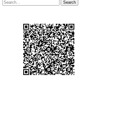
Search
© 2001-2025 Agentúra na podporu regionálneho rozvoja Košice,
n.o. Všetky práva vyhradené.
AAAGrafika - WEB
Stránky·Dizajn·Hosting