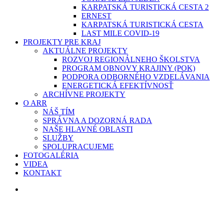
KARPATSKÁ TURISTICKÁ CESTA 2
ERNEST
KARPATSKÁ TURISTICKÁ CESTA
LAST MILE COVID-19
PROJEKTY PRE KRAJ
AKTUÁLNE PROJEKTY
ROZVOJ REGIONÁLNEHO ŠKOLSTVA
PROGRAM OBNOVY KRAJINY (POK)
PODPORA ODBORNÉHO VZDELÁVANIA
ENERGETICKÁ EFEKTÍVNOSŤ
ARCHÍVNE PROJEKTY
O ARR
NÁŠ TÍM
SPRÁVNA A DOZORNÁ RADA
NAŠE HLAVNÉ OBLASTI
SLUŽBY
SPOLUPRACUJEME
FOTOGALÉRIA
VIDEA
KONTAKT
search