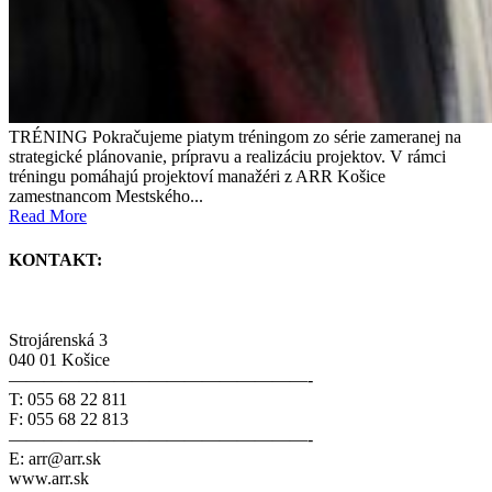
TRÉNING Pokračujeme piatym tréningom zo série zameranej na
strategické plánovanie, prípravu a realizáciu projektov. V rámci
tréningu pomáhajú projektoví manažéri z ARR Košice
zamestnancom Mestského...
Read More
KONTAKT:
Strojárenská 3
040 01 Košice
—————————————————-
T: 055 68 22 811
F: 055 68 22 813
—————————————————-
E: arr@arr.sk
www.arr.sk