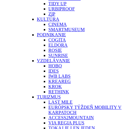
TIDY UP
URBIPROOF
ZIP
KULTÚRA
CINEMA
SMARTMUSEUM
PODNIKANIE
COGITA
ELDORA
ROSIE
SUNRISE
VZDELÁVANIE
HOBO
IDES
IWB LABS
KREAREG
KROK
RETHINK
TURIZMUS
LAST MILE
EURÓPSKY TÝŽDEŇ MOBILITY V
KARPATOCH
ACCESS2MOUNTAIN
VIA REGIA PLUS
TOKAJ JE LEN JEDEN