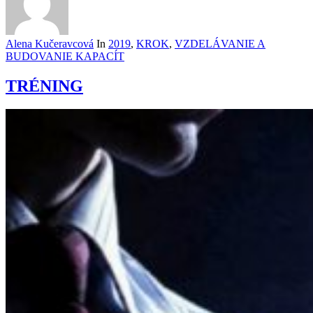
Alena Kučeravcová
In
2019
,
KROK
,
VZDELÁVANIE A
BUDOVANIE KAPACÍT
TRÉNING