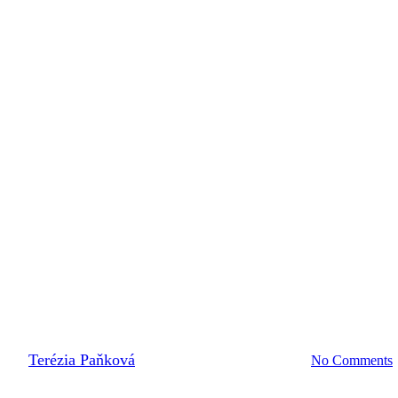
2022
KLIMATICKÁ ZMENA A OCHRANA ŽP
NŠPIRÁCIA PRE REALIZÁCIU
By
Terézia Paňková
10. októbra 2022
22 mája, 2023
No Comments