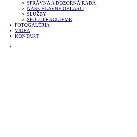
SPRÁVNA A DOZORNÁ RADA
NAŠE HLAVNÉ OBLASTI
SLUŽBY
SPOLUPRACUJEME
FOTOGALÉRIA
VIDEA
KONTAKT
search
ZELENÝ KATALÓG: I