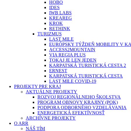
HOBO
IDES
IWB LABS
KREAREG
KROK
RETHINK
TURIZMUS
LAST MILE
EURÓPSKY TÝŽDEŇ MOBILITY V K
ACCESS2MOUNTAIN
VIA REGIA PLUS
TOKAJ JE LEN JEDEN
KARPATSKÁ TURISTICKÁ CESTA 2
ERNEST
KARPATSKÁ TURISTICKÁ CESTA
LAST MILE COVID-19
PROJEKTY PRE KRAJ
AKTUÁLNE PROJEKTY
ROZVOJ REGIONÁLNEHO ŠKOLSTVA
PROGRAM OBNOVY KRAJINY (POK)
PODPORA ODBORNÉHO VZDELÁVANIA
ENERGETICKÁ EFEKTÍVNOSŤ
ARCHÍVNE PROJEKTY
O ARR
NÁŠ TÍM