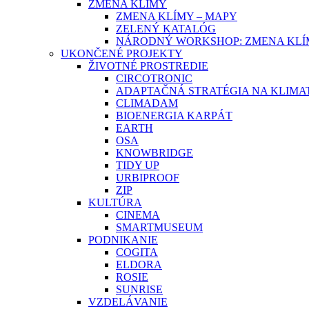
ZMENA KLÍMY
ZMENA KLÍMY – MAPY
ZELENÝ KATALÓG
NÁRODNÝ WORKSHOP: ZMENA KLÍM
UKONČENÉ PROJEKTY
ŽIVOTNÉ PROSTREDIE
CIRCOTRONIC
ADAPTAČNÁ STRATÉGIA NA KLIMA
CLIMADAM
BIOENERGIA KARPÁT
EARTH
OSA
KNOWBRIDGE
TIDY UP
URBIPROOF
ZIP
KULTÚRA
CINEMA
SMARTMUSEUM
PODNIKANIE
COGITA
ELDORA
ROSIE
SUNRISE
VZDELÁVANIE