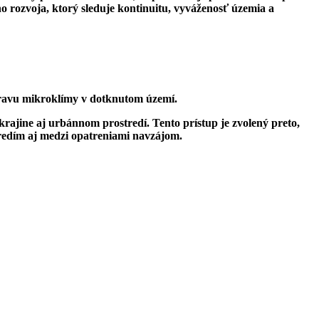
 rozvoja, ktorý sleduje kontinuitu, vyváženosť územia a
úpravu mikroklímy v dotknutom území.
rajine aj urbánnom prostredí. Tento prístup je zvolený preto,
tredím aj medzi opatreniami navzájom.