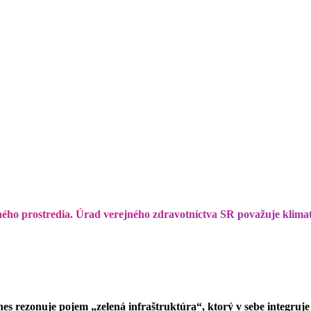
ného prostredia. Úrad verejného zdravotníctva SR považuje klima
dnes rezonuje pojem „zelená infraštruktúra“, ktorý v sebe integruj