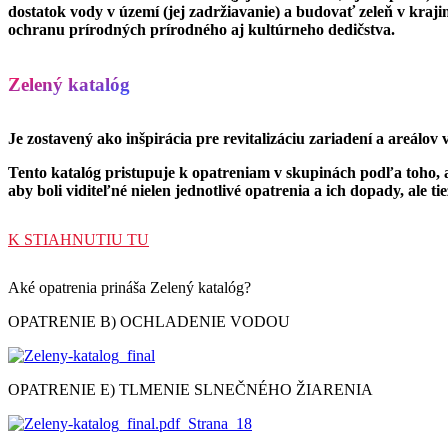
dostatok vody v území (jej zadržiavanie) a budovať zeleň v kraji
ochranu prírodných prírodného aj kultúrneho dedičstva.
Zelený katalóg
Je zostavený ako inšpirácia pre revitalizáciu zariadení a areál
Tento katalóg pristupuje k opatreniam v skupinách podľa toho, a
aby boli viditeľné nielen jednotlivé opatrenia a ich dopady, al
K STIAHNUTIU TU
Aké opatrenia prináša Zelený katalóg?
OPATRENIE B) OCHLADENIE VODOU
OPATRENIE E) TLMENIE SLNEČNÉHO ŽIARENIA