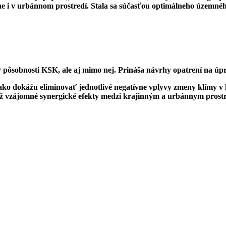
ne i v urbánnom prostredí. S
tala sa súčasťou optimálneho územného
ov v pôsobnosti KSK, ale aj mimo nej. Prináša návrhy opatrení na 
ko dokážu eliminovať jednotlivé negatívne vplyvy zmeny klímy v k
e tiež vzájomné synergické efekty medzi krajinným a urbánnym pros