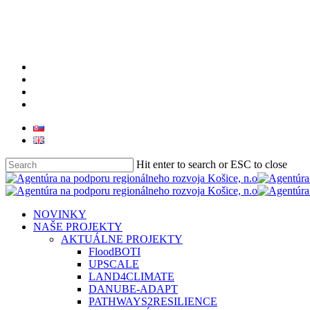
Skip
to
main
content
facebook
linkedin
youtube
instagram
Hit enter to search or ESC to close
Close
Search
search
Menu
NOVINKY
NAŠE PROJEKTY
AKTUÁLNE PROJEKTY
FloodBOTI
UPSCALE
LAND4CLIMATE
DANUBE-ADAPT
PATHWAYS2RESILIENCE