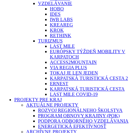
VZDELÁVANIE
HOBO
IDES
IWB LABS
KREAREG
KROK
RETHINK
TURIZMUS
LAST MILE
EURÓPSKY TÝŽDEŇ MOBILITY V
KARPATOCH
ACCESS2MOUNTAIN
VIA REGIA PLUS
TOKAJ JE LEN JEDEN
KARPATSKÁ TURISTICKÁ CESTA 2
ERNEST
KARPATSKÁ TURISTICKÁ CESTA
LAST MILE COVID-19
PROJEKTY PRE KRAJ
AKTUÁLNE PROJEKTY
ROZVOJ REGIONÁLNEHO ŠKOLSTVA
PROGRAM OBNOVY KRAJINY (POK)
PODPORA ODBORNÉHO VZDELÁVANIA
ENERGETICKÁ EFEKTÍVNOSŤ
ARCHÍVNE PROJEKTY