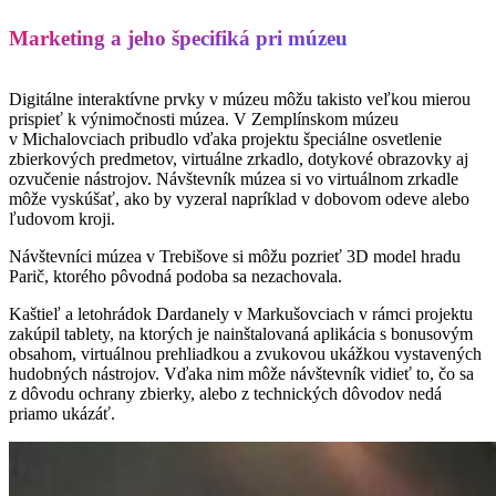
Marketing a jeho špecifiká pri múzeu
Digitálne interaktívne prvky v múzeu môžu takisto veľkou mierou
prispieť k výnimočnosti múzea. V Zemplínskom múzeu
v Michalovciach pribudlo vďaka projektu špeciálne osvetlenie
zbierkových predmetov, virtuálne zrkadlo, dotykové obrazovky aj
ozvučenie nástrojov. Návštevník múzea si vo virtuálnom zrkadle
môže vyskúšať, ako by vyzeral napríklad v dobovom odeve alebo
ľudovom kroji.
Návštevníci múzea v Trebišove si môžu pozrieť 3D model hradu
Parič, ktorého pôvodná podoba sa nezachovala.
Kaštieľ a letohrádok Dardanely v Markušovciach v rámci projektu
zakúpil tablety, na ktorých je nainštalovaná aplikácia s bonusovým
obsahom, virtuálnou prehliadkou a zvukovou ukážkou vystavených
hudobných nástrojov. Vďaka nim môže návštevník vidieť to, čo sa
z dôvodu ochrany zbierky, alebo z technických dôvodov nedá
priamo ukázáť.