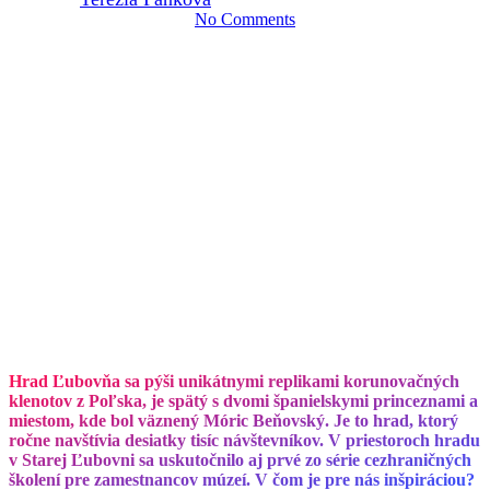
No Comments
Hrad Ľubovňa sa pýši unikátnymi replikami korunovačných
klenotov z Poľska, je spätý s dvomi španielskymi princeznami a
miestom, kde bol väznený Móric Beňovský. Je to hrad, ktorý
ročne navštívia desiatky tisíc návštevníkov. V priestoroch hradu
v Starej Ľubovni sa uskutočnilo aj prvé zo série cezhraničných
školení pre zamestnancov múzeí. V čom je pre nás inšpiráciou?