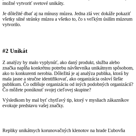
možné vytvoriť svetové unikáty.
Je dôležité dbať aj na mínusy múzea. Jedna zlá vec dokáže pokaziť
všetky silné stránky múzea a všetko to, čo s veľkým úsilím múzeum
vytvorilo.
#2 Unikát
Z analýzy by malo vyplynúť, ako daný produkt, služba alebo
značka napĺňa konkrétnu potrebu návštevníka unikátnym spôsobom,
ako to konkurenti nerobia. Dôležitá je aj analýza publika, ktorá by
mala jasne a stručne identifikovať, ako organizácia osloví širšie
publikum. Čo odlišuje organizáciu od iných podobných organizácií?
Čo môžete ponúknuť svojej cieľovej skupine?
Výsledkom by mal byť chytľavý tip, ktorý v mysliach zákazníkov
evokuje predstavu vašej značky.
Repliky unikátnych korunovačných klenotov na hrade Ľubovňa