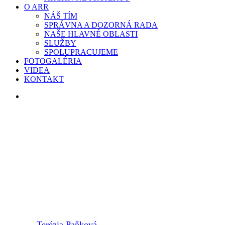
O ARR
NÁŠ TÍM
SPRÁVNA A DOZORNÁ RADA
NAŠE HLAVNÉ OBLASTI
SLUŽBY
SPOLUPRACUJEME
FOTOGALÉRIA
VIDEA
KONTAKT
search
2023
ČLÁNKY
PROJEKTY
SMARTMUSEUM
TRÉNING V PRIESTOROCH
HRADU
By
Terézia Paňková
2. februára 2023
6 februára, 2023