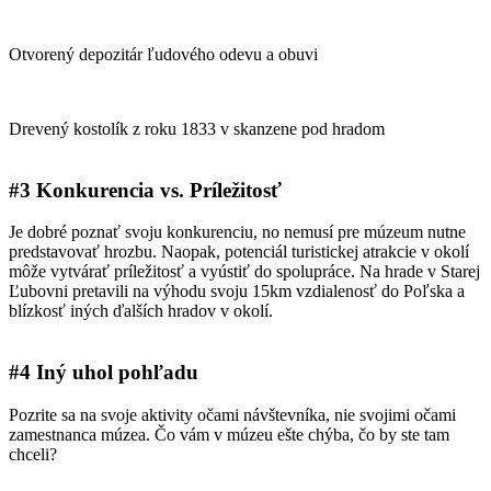
Otvorený depozitár ľudového odevu a obuvi
Drevený kostolík z roku 1833 v skanzene pod hradom
#3 Konkurencia vs. Príležitosť
Je dobré poznať svoju konkurenciu, no nemusí pre múzeum nutne
predstavovať hrozbu. Naopak, potenciál turistickej atrakcie v okolí
môže vytvárať príležitosť a vyústiť do spolupráce. Na hrade v Starej
Ľubovni pretavili na výhodu svoju 15km vzdialenosť do Poľska a
blízkosť iných ďalších hradov v okolí.
#4 Iný uhol pohľadu
Pozrite sa na svoje aktivity očami návštevníka, nie svojimi očami
zamestnanca múzea. Čo vám v múzeu ešte chýba, čo by ste tam
chceli?