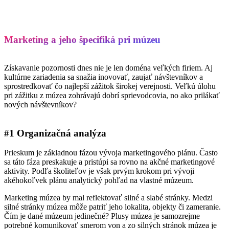
Marketing a jeho špecifiká pri múzeu
Získavanie pozornosti dnes nie je len doména veľkých firiem. Aj
kultúrne zariadenia sa snažia inovovať, zaujať návštevníkov a
sprostredkovať čo najlepší zážitok širokej verejnosti. Veľkú úlohu
pri zážitku z múzea zohrávajú dobrí sprievodcovia, no ako prilákať
nových návštevníkov?
#1 Organizačná analýza
Prieskum je základnou fázou vývoja marketingového plánu. Často
sa táto fáza preskakuje a pristúpi sa rovno na akčné marketingové
aktivity. Podľa školiteľov je však prvým krokom pri vývoji
akéhokoľvek plánu analytický pohľad na vlastné múzeum.
Marketing múzea by mal reflektovať silné a slabé stránky. Medzi
silné stránky múzea môže patriť jeho lokalita, objekty či zameranie.
Čím je dané múzeum jedinečné? Plusy múzea je samozrejme
potrebné komunikovať smerom von a zo silných stránok múzea je