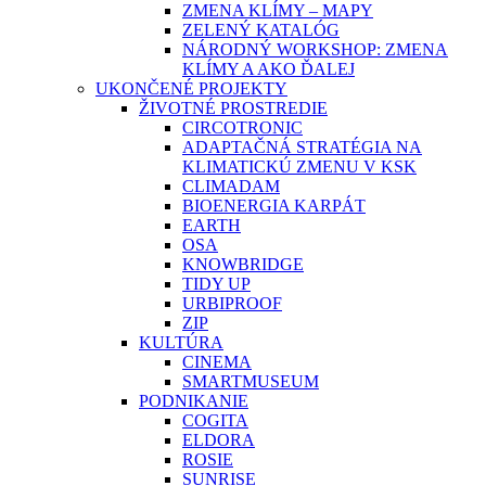
ZMENA KLÍMY – MAPY
ZELENÝ KATALÓG
NÁRODNÝ WORKSHOP: ZMENA
KLÍMY A AKO ĎALEJ
UKONČENÉ PROJEKTY
ŽIVOTNÉ PROSTREDIE
CIRCOTRONIC
ADAPTAČNÁ STRATÉGIA NA
KLIMATICKÚ ZMENU V KSK
CLIMADAM
BIOENERGIA KARPÁT
EARTH
OSA
KNOWBRIDGE
TIDY UP
URBIPROOF
ZIP
KULTÚRA
CINEMA
SMARTMUSEUM
PODNIKANIE
COGITA
ELDORA
ROSIE
SUNRISE