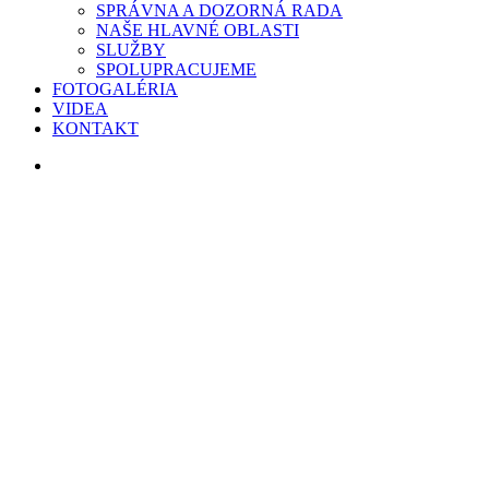
SPRÁVNA A DOZORNÁ RADA
NAŠE HLAVNÉ OBLASTI
SLUŽBY
SPOLUPRACUJEME
FOTOGALÉRIA
VIDEA
KONTAKT
search
2020
PRIPOJTE SA K ONLIN
B