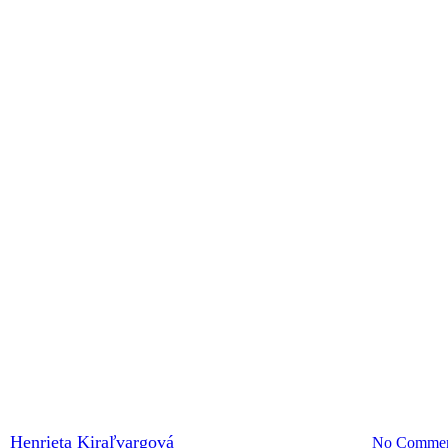
ČLÁNKY
KLIMATICKÁ ZMENA A OCHRANA ŽP
TID
E ÚVODNEJ KONFERENCII ZA
RÁMCI PROJEKTU TID(Y)UP
y
Henrieta Kiraľvargová
14. októbra 2020
31 mája, 2021
No Commen