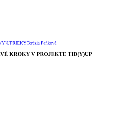
D(Y)UP
RIEKY
Terézia Paňková
VÉ KROKY V PROJEKTE TID(Y)UP