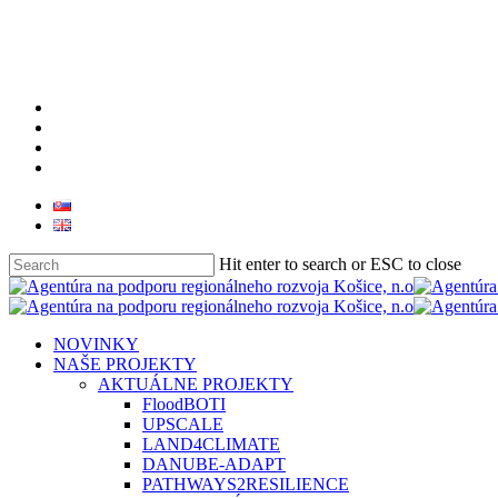
Skip
to
main
content
facebook
linkedin
youtube
instagram
Hit enter to search or ESC to close
Close
Search
search
Menu
NOVINKY
NAŠE PROJEKTY
AKTUÁLNE PROJEKTY
FloodBOTI
UPSCALE
LAND4CLIMATE
DANUBE-ADAPT
PATHWAYS2RESILIENCE