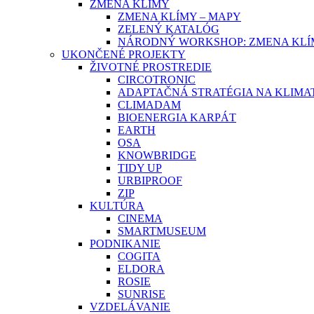
ZMENA KLÍMY
ZMENA KLÍMY – MAPY
ZELENÝ KATALÓG
NÁRODNÝ WORKSHOP: ZMENA KLÍM
UKONČENÉ PROJEKTY
ŽIVOTNÉ PROSTREDIE
CIRCOTRONIC
ADAPTAČNÁ STRATÉGIA NA KLIMA
CLIMADAM
BIOENERGIA KARPÁT
EARTH
OSA
KNOWBRIDGE
TIDY UP
URBIPROOF
ZIP
KULTÚRA
CINEMA
SMARTMUSEUM
PODNIKANIE
COGITA
ELDORA
ROSIE
SUNRISE
VZDELÁVANIE