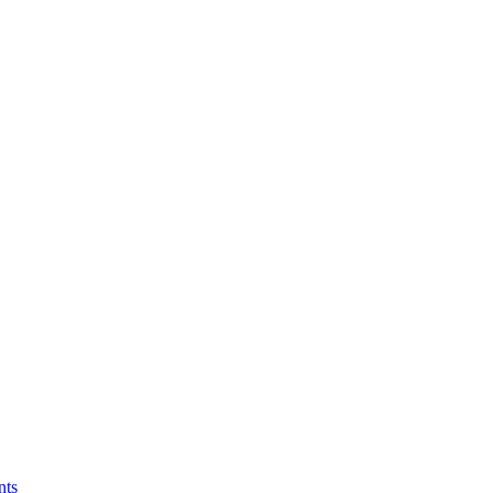
Y UP
CHRÁŇTE NAŠE RIEKY V
!
ts