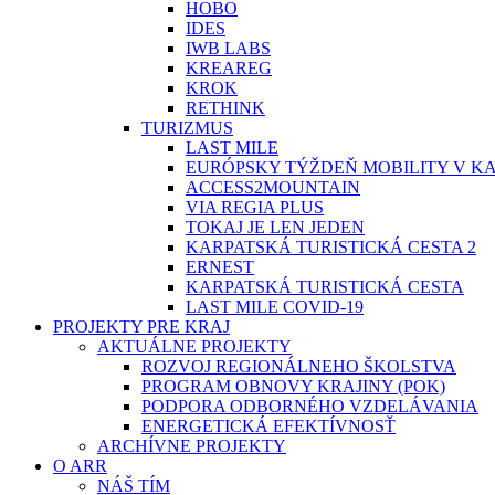
HOBO
IDES
IWB LABS
KREAREG
KROK
RETHINK
TURIZMUS
LAST MILE
EURÓPSKY TÝŽDEŇ MOBILITY V K
ACCESS2MOUNTAIN
VIA REGIA PLUS
TOKAJ JE LEN JEDEN
KARPATSKÁ TURISTICKÁ CESTA 2
ERNEST
KARPATSKÁ TURISTICKÁ CESTA
LAST MILE COVID-19
PROJEKTY PRE KRAJ
AKTUÁLNE PROJEKTY
ROZVOJ REGIONÁLNEHO ŠKOLSTVA
PROGRAM OBNOVY KRAJINY (POK)
PODPORA ODBORNÉHO VZDELÁVANIA
ENERGETICKÁ EFEKTÍVNOSŤ
ARCHÍVNE PROJEKTY
O ARR
NÁŠ TÍM