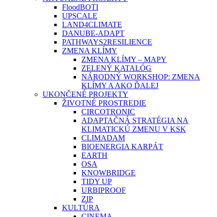
FloodBOTI
UPSCALE
LAND4CLIMATE
DANUBE-ADAPT
PATHWAYS2RESILIENCE
ZMENA KLÍMY
ZMENA KLÍMY – MAPY
ZELENÝ KATALÓG
NÁRODNÝ WORKSHOP: ZMENA
KLÍMY A AKO ĎALEJ
UKONČENÉ PROJEKTY
ŽIVOTNÉ PROSTREDIE
CIRCOTRONIC
ADAPTAČNÁ STRATÉGIA NA
KLIMATICKÚ ZMENU V KSK
CLIMADAM
BIOENERGIA KARPÁT
EARTH
OSA
KNOWBRIDGE
TIDY UP
URBIPROOF
ZIP
KULTÚRA
CINEMA