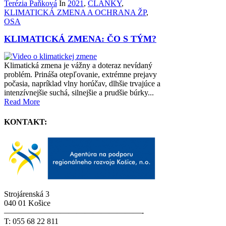
Terézia Paňková
In
2021
,
ČLÁNKY
,
KLIMATICKÁ ZMENA A OCHRANA ŽP
,
OSA
KLIMATICKÁ ZMENA: ČO S TÝM?
Klimatická zmena je vážny a doteraz nevídaný
problém. Prináša otepľovanie, extrémne prejavy
počasia, napríklad vlny horúčav, dlhšie trvajúce a
intenzívnejšie suchá, silnejšie a prudšie búrky...
Read More
KONTAKT:
Strojárenská 3
040 01 Košice
—————————————————-
T: 055 68 22 811