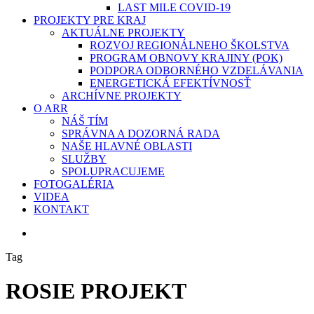
LAST MILE COVID-19
PROJEKTY PRE KRAJ
AKTUÁLNE PROJEKTY
ROZVOJ REGIONÁLNEHO ŠKOLSTVA
PROGRAM OBNOVY KRAJINY (POK)
PODPORA ODBORNÉHO VZDELÁVANIA
ENERGETICKÁ EFEKTÍVNOSŤ
ARCHÍVNE PROJEKTY
O ARR
NÁŠ TÍM
SPRÁVNA A DOZORNÁ RADA
NAŠE HLAVNÉ OBLASTI
SLUŽBY
SPOLUPRACUJEME
FOTOGALÉRIA
VIDEA
KONTAKT
search
Tag
ROSIE PROJEKT