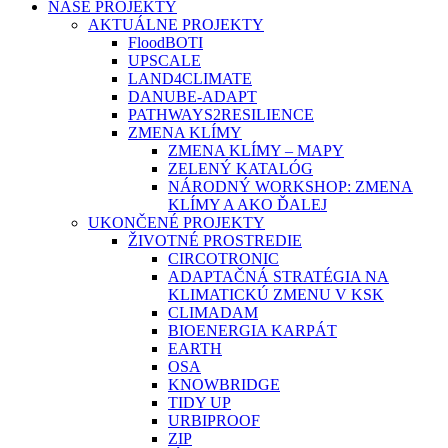
NAŠE PROJEKTY
AKTUÁLNE PROJEKTY
FloodBOTI
UPSCALE
LAND4CLIMATE
DANUBE-ADAPT
PATHWAYS2RESILIENCE
ZMENA KLÍMY
ZMENA KLÍMY – MAPY
ZELENÝ KATALÓG
NÁRODNÝ WORKSHOP: ZMENA
KLÍMY A AKO ĎALEJ
UKONČENÉ PROJEKTY
ŽIVOTNÉ PROSTREDIE
CIRCOTRONIC
ADAPTAČNÁ STRATÉGIA NA
KLIMATICKÚ ZMENU V KSK
CLIMADAM
BIOENERGIA KARPÁT
EARTH
OSA
KNOWBRIDGE
TIDY UP
URBIPROOF
ZIP