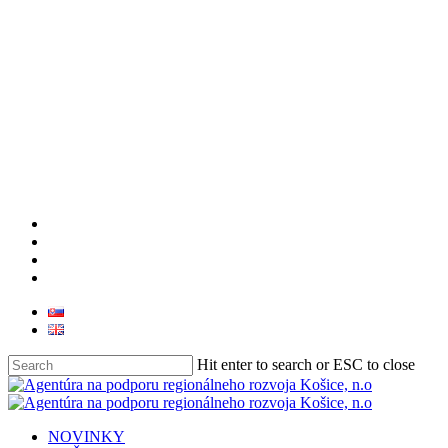
facebook
linkedin
youtube
instagram
Hit enter to search or ESC to close
Close
Search
search
Menu
NOVINKY