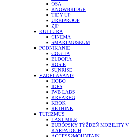
OSA
KNOWBRIDGE
TIDY UP
URBIPROOF
ZIP
KULTÚRA
CINEMA
SMARTMUSEUM
PODNIKANIE
COGITA
ELDORA
ROSIE
SUNRISE
VZDELÁVANIE
HOBO
IDES
IWB LABS
KREAREG
KROK
RETHINK
TURIZMUS
LAST MILE
EURÓPSKY TÝŽDEŇ MOBILITY V
KARPATOCH
ACCESS2MOUNTAIN