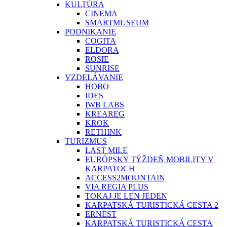
KULTÚRA
CINEMA
SMARTMUSEUM
PODNIKANIE
COGITA
ELDORA
ROSIE
SUNRISE
VZDELÁVANIE
HOBO
IDES
IWB LABS
KREAREG
KROK
RETHINK
TURIZMUS
LAST MILE
EURÓPSKY TÝŽDEŇ MOBILITY V
KARPATOCH
ACCESS2MOUNTAIN
VIA REGIA PLUS
TOKAJ JE LEN JEDEN
KARPATSKÁ TURISTICKÁ CESTA 2
ERNEST
KARPATSKÁ TURISTICKÁ CESTA