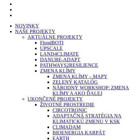
linkedin
youtube
instagram
Close
NOVINKY
Menu
NAŠE PROJEKTY
AKTUÁLNE PROJEKTY
FloodBOTI
UPSCALE
LAND4CLIMATE
DANUBE-ADAPT
PATHWAYS2RESILIENCE
ZMENA KLÍMY
ZMENA KLÍMY – MAPY
ZELENÝ KATALÓG
NÁRODNÝ WORKSHOP: ZMENA
KLÍMY A AKO ĎALEJ
UKONČENÉ PROJEKTY
ŽIVOTNÉ PROSTREDIE
CIRCOTRONIC
ADAPTAČNÁ STRATÉGIA NA
KLIMATICKÚ ZMENU V KSK
CLIMADAM
BIOENERGIA KARPÁT
EARTH