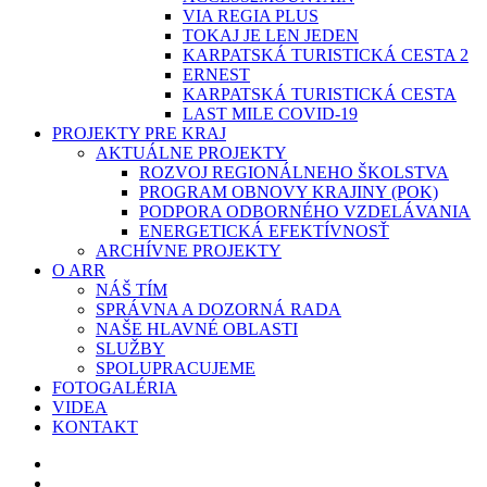
VIA REGIA PLUS
TOKAJ JE LEN JEDEN
KARPATSKÁ TURISTICKÁ CESTA 2
ERNEST
KARPATSKÁ TURISTICKÁ CESTA
LAST MILE COVID-19
PROJEKTY PRE KRAJ
AKTUÁLNE PROJEKTY
ROZVOJ REGIONÁLNEHO ŠKOLSTVA
PROGRAM OBNOVY KRAJINY (POK)
PODPORA ODBORNÉHO VZDELÁVANIA
ENERGETICKÁ EFEKTÍVNOSŤ
ARCHÍVNE PROJEKTY
O ARR
NÁŠ TÍM
SPRÁVNA A DOZORNÁ RADA
NAŠE HLAVNÉ OBLASTI
SLUŽBY
SPOLUPRACUJEME
FOTOGALÉRIA
VIDEA
KONTAKT