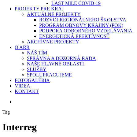
LAST MILE COVID-19
PROJEKTY PRE KRAJ
AKTUÁLNE PROJEKTY
ROZVOJ REGIONÁLNEHO ŠKOLSTVA
PROGRAM OBNOVY KRAJINY (POK)
PODPORA ODBORNÉHO VZDELÁVANIA
ENERGETICKÁ EFEKTÍVNOSŤ
ARCHÍVNE PROJEKTY
O ARR
NÁŠ TÍM
SPRÁVNA A DOZORNÁ RADA
NAŠE HLAVNÉ OBLASTI
SLUŽBY
SPOLUPRACUJEME
FOTOGALÉRIA
VIDEA
KONTAKT
search
Tag
Interreg