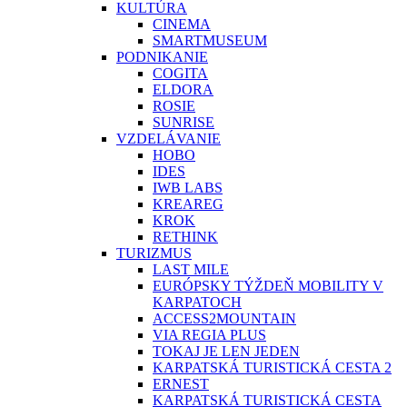
KULTÚRA
CINEMA
SMARTMUSEUM
PODNIKANIE
COGITA
ELDORA
ROSIE
SUNRISE
VZDELÁVANIE
HOBO
IDES
IWB LABS
KREAREG
KROK
RETHINK
TURIZMUS
LAST MILE
EURÓPSKY TÝŽDEŇ MOBILITY V
KARPATOCH
ACCESS2MOUNTAIN
VIA REGIA PLUS
TOKAJ JE LEN JEDEN
KARPATSKÁ TURISTICKÁ CESTA 2
ERNEST
KARPATSKÁ TURISTICKÁ CESTA