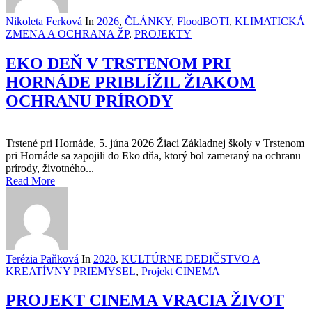
Nikoleta Ferková
In
2026
,
ČLÁNKY
,
FloodBOTI
,
KLIMATICKÁ
ZMENA A OCHRANA ŽP
,
PROJEKTY
EKO DEŇ V TRSTENOM PRI
HORNÁDE PRIBLÍŽIL ŽIAKOM
OCHRANU PRÍRODY
Trstené pri Hornáde, 5. júna 2026 Žiaci Základnej školy v Trstenom
pri Hornáde sa zapojili do Eko dňa, ktorý bol zameraný na ochranu
prírody, životného...
Read More
Terézia Paňková
In
2020
,
KULTÚRNE DEDIČSTVO A
KREATÍVNY PRIEMYSEL
,
Projekt CINEMA
PROJEKT CINEMA VRACIA ŽIVOT