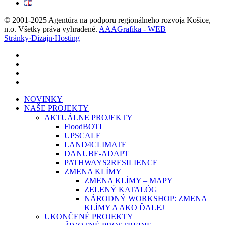
© 2001-2025 Agentúra na podporu regionálneho rozvoja Košice,
n.o. Všetky práva vyhradené.
AAAGrafika - WEB
Stránky·Dizajn·Hosting
facebook
linkedin
youtube
instagram
Close
NOVINKY
Menu
NAŠE PROJEKTY
AKTUÁLNE PROJEKTY
FloodBOTI
UPSCALE
LAND4CLIMATE
DANUBE-ADAPT
PATHWAYS2RESILIENCE
ZMENA KLÍMY
ZMENA KLÍMY – MAPY
ZELENÝ KATALÓG
NÁRODNÝ WORKSHOP: ZMENA
KLÍMY A AKO ĎALEJ
UKONČENÉ PROJEKTY