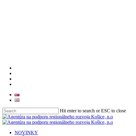
facebook
linkedin
youtube
instagram
Hit enter to search or ESC to close
Close
Search
search
Menu
NOVINKY