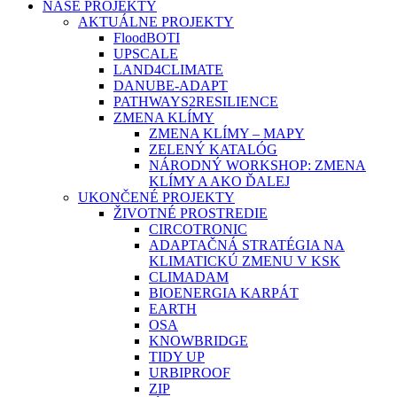
NAŠE PROJEKTY
AKTUÁLNE PROJEKTY
FloodBOTI
UPSCALE
LAND4CLIMATE
DANUBE-ADAPT
PATHWAYS2RESILIENCE
ZMENA KLÍMY
ZMENA KLÍMY – MAPY
ZELENÝ KATALÓG
NÁRODNÝ WORKSHOP: ZMENA
KLÍMY A AKO ĎALEJ
UKONČENÉ PROJEKTY
ŽIVOTNÉ PROSTREDIE
CIRCOTRONIC
ADAPTAČNÁ STRATÉGIA NA
KLIMATICKÚ ZMENU V KSK
CLIMADAM
BIOENERGIA KARPÁT
EARTH
OSA
KNOWBRIDGE
TIDY UP
URBIPROOF
ZIP