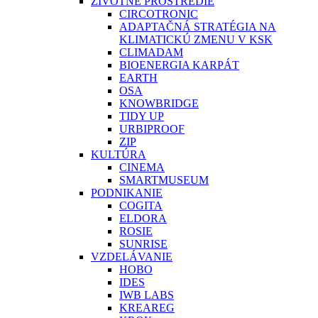
ŽIVOTNÉ PROSTREDIE
CIRCOTRONIC
ADAPTAČNÁ STRATÉGIA NA
KLIMATICKÚ ZMENU V KSK
CLIMADAM
BIOENERGIA KARPÁT
EARTH
OSA
KNOWBRIDGE
TIDY UP
URBIPROOF
ZIP
KULTÚRA
CINEMA
SMARTMUSEUM
PODNIKANIE
COGITA
ELDORA
ROSIE
SUNRISE
VZDELÁVANIE
HOBO
IDES
IWB LABS
KREAREG