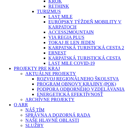
KROK
RETHINK
TURIZMUS
LAST MILE
EURÓPSKY TÝŽDEŇ MOBILITY V
KARPATOCH
ACCESS2MOUNTAIN
VIA REGIA PLUS
TOKAJ JE LEN JEDEN
KARPATSKÁ TURISTICKÁ CESTA 2
ERNEST
KARPATSKÁ TURISTICKÁ CESTA
LAST MILE COVID-19
PROJEKTY PRE KRAJ
AKTUÁLNE PROJEKTY
ROZVOJ REGIONÁLNEHO ŠKOLSTVA
PROGRAM OBNOVY KRAJINY (POK)
PODPORA ODBORNÉHO VZDELÁVANIA
ENERGETICKÁ EFEKTÍVNOSŤ
ARCHÍVNE PROJEKTY
O ARR
NÁŠ TÍM
SPRÁVNA A DOZORNÁ RADA
NAŠE HLAVNÉ OBLASTI
SLUŽBY