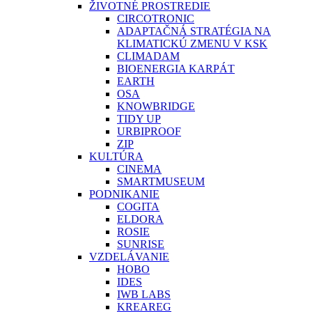
ŽIVOTNÉ PROSTREDIE
CIRCOTRONIC
ADAPTAČNÁ STRATÉGIA NA
KLIMATICKÚ ZMENU V KSK
CLIMADAM
BIOENERGIA KARPÁT
EARTH
OSA
KNOWBRIDGE
TIDY UP
URBIPROOF
ZIP
KULTÚRA
CINEMA
SMARTMUSEUM
PODNIKANIE
COGITA
ELDORA
ROSIE
SUNRISE
VZDELÁVANIE
HOBO
IDES
IWB LABS
KREAREG