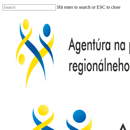
Hit enter to search or ESC to close
Close
Search