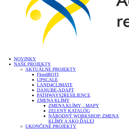
search
Menu
NOVINKY
NAŠE PROJEKTY
AKTUÁLNE PROJEKTY
FloodBOTI
UPSCALE
LAND4CLIMATE
DANUBE-ADAPT
PATHWAYS2RESILIENCE
ZMENA KLÍMY
ZMENA KLÍMY – MAPY
ZELENÝ KATALÓG
NÁRODNÝ WORKSHOP: ZMENA
KLÍMY A AKO ĎALEJ
UKONČENÉ PROJEKTY