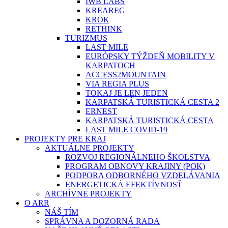
IWB LABS
KREAREG
KROK
RETHINK
TURIZMUS
LAST MILE
EURÓPSKY TÝŽDEŇ MOBILITY V
KARPATOCH
ACCESS2MOUNTAIN
VIA REGIA PLUS
TOKAJ JE LEN JEDEN
KARPATSKÁ TURISTICKÁ CESTA 2
ERNEST
KARPATSKÁ TURISTICKÁ CESTA
LAST MILE COVID-19
PROJEKTY PRE KRAJ
AKTUÁLNE PROJEKTY
ROZVOJ REGIONÁLNEHO ŠKOLSTVA
PROGRAM OBNOVY KRAJINY (POK)
PODPORA ODBORNÉHO VZDELÁVANIA
ENERGETICKÁ EFEKTÍVNOSŤ
ARCHÍVNE PROJEKTY
O ARR
NÁŠ TÍM
SPRÁVNA A DOZORNÁ RADA