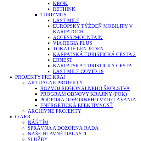
KROK
RETHINK
TURIZMUS
LAST MILE
EURÓPSKY TÝŽDEŇ MOBILITY V
KARPATOCH
ACCESS2MOUNTAIN
VIA REGIA PLUS
TOKAJ JE LEN JEDEN
KARPATSKÁ TURISTICKÁ CESTA 2
ERNEST
KARPATSKÁ TURISTICKÁ CESTA
LAST MILE COVID-19
PROJEKTY PRE KRAJ
AKTUÁLNE PROJEKTY
ROZVOJ REGIONÁLNEHO ŠKOLSTVA
PROGRAM OBNOVY KRAJINY (POK)
PODPORA ODBORNÉHO VZDELÁVANIA
ENERGETICKÁ EFEKTÍVNOSŤ
ARCHÍVNE PROJEKTY
O ARR
NÁŠ TÍM
SPRÁVNA A DOZORNÁ RADA
NAŠE HLAVNÉ OBLASTI
SLUŽBY