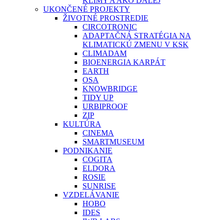
KLÍMY A AKO ĎALEJ
UKONČENÉ PROJEKTY
ŽIVOTNÉ PROSTREDIE
CIRCOTRONIC
ADAPTAČNÁ STRATÉGIA NA
KLIMATICKÚ ZMENU V KSK
CLIMADAM
BIOENERGIA KARPÁT
EARTH
OSA
KNOWBRIDGE
TIDY UP
URBIPROOF
ZIP
KULTÚRA
CINEMA
SMARTMUSEUM
PODNIKANIE
COGITA
ELDORA
ROSIE
SUNRISE
VZDELÁVANIE
HOBO
IDES