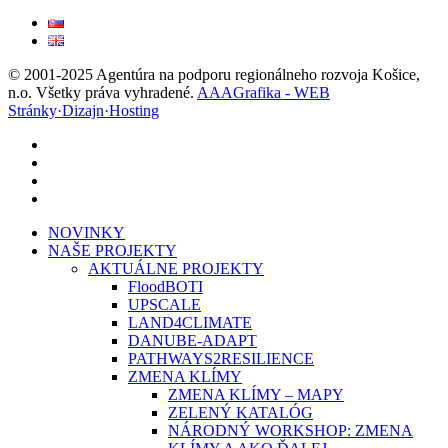
© 2001-2025 Agentúra na podporu regionálneho rozvoja Košice,
n.o. Všetky práva vyhradené.
AAAGrafika - WEB
Stránky·Dizajn·Hosting
facebook
linkedin
youtube
instagram
Close
NOVINKY
Menu
NAŠE PROJEKTY
AKTUÁLNE PROJEKTY
FloodBOTI
UPSCALE
LAND4CLIMATE
DANUBE-ADAPT
PATHWAYS2RESILIENCE
ZMENA KLÍMY
ZMENA KLÍMY – MAPY
ZELENÝ KATALÓG
NÁRODNÝ WORKSHOP: ZMENA