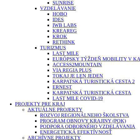
SUNRISE
VZDELÁVANIE
HOBO
IDES
IWB LABS
KREAREG
KROK
RETHINK
TURIZMUS
LAST MILE
EURÓPSKY TÝŽDEŇ MOBILITY V K
ACCESS2MOUNTAIN
VIA REGIA PLUS
TOKAJ JE LEN JEDEN
KARPATSKÁ TURISTICKÁ CESTA 2
ERNEST
KARPATSKÁ TURISTICKÁ CESTA
LAST MILE COVID-19
PROJEKTY PRE KRAJ
AKTUÁLNE PROJEKTY
ROZVOJ REGIONÁLNEHO ŠKOLSTVA
PROGRAM OBNOVY KRAJINY (POK)
PODPORA ODBORNÉHO VZDELÁVANIA
ENERGETICKÁ EFEKTÍVNOSŤ
ARCHÍVNE PROJEKTY