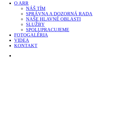
O ARR
NÁŠ TÍM
SPRÁVNA A DOZORNÁ RADA
NAŠE HLAVNÉ OBLASTI
SLUŽBY
SPOLUPRACUJEME
FOTOGALÉRIA
VIDEA
KONTAKT
search