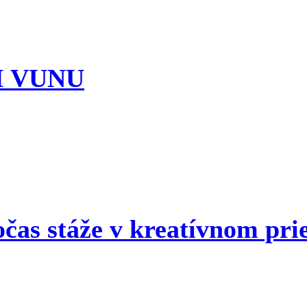
I VUNU
očas stáže v kreatívnom pri