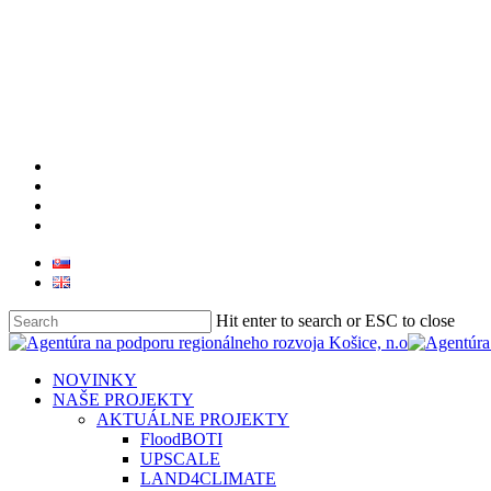
facebook
linkedin
youtube
instagram
Hit enter to search or ESC to close
Close
Search
search
Menu
NOVINKY
NAŠE PROJEKTY
AKTUÁLNE PROJEKTY
FloodBOTI
UPSCALE
LAND4CLIMATE