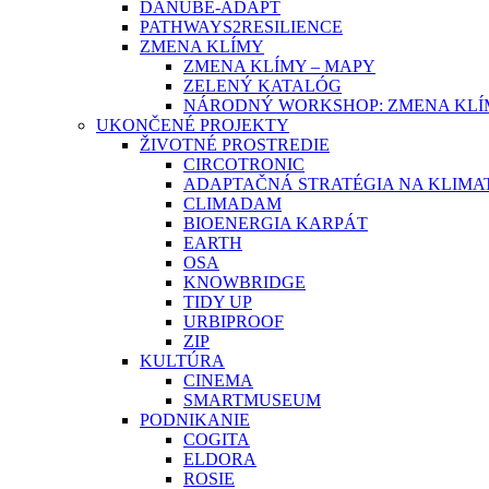
DANUBE-ADAPT
PATHWAYS2RESILIENCE
ZMENA KLÍMY
ZMENA KLÍMY – MAPY
ZELENÝ KATALÓG
NÁRODNÝ WORKSHOP: ZMENA KLÍM
UKONČENÉ PROJEKTY
ŽIVOTNÉ PROSTREDIE
CIRCOTRONIC
ADAPTAČNÁ STRATÉGIA NA KLIMA
CLIMADAM
BIOENERGIA KARPÁT
EARTH
OSA
KNOWBRIDGE
TIDY UP
URBIPROOF
ZIP
KULTÚRA
CINEMA
SMARTMUSEUM
PODNIKANIE
COGITA
ELDORA
ROSIE