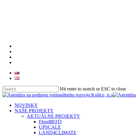
facebook
linkedin
youtube
instagram
Hit enter to search or ESC to close
Close
Search
search
Menu
NOVINKY
NAŠE PROJEKTY
AKTUÁLNE PROJEKTY
FloodBOTI
UPSCALE
LAND4CLIMATE