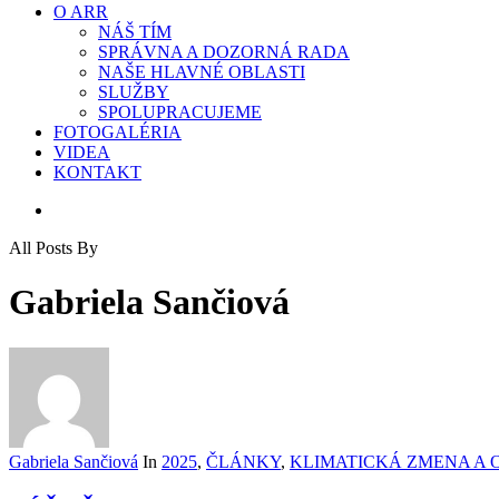
O ARR
NÁŠ TÍM
SPRÁVNA A DOZORNÁ RADA
NAŠE HLAVNÉ OBLASTI
SLUŽBY
SPOLUPRACUJEME
FOTOGALÉRIA
VIDEA
KONTAKT
search
All Posts By
Gabriela Sančiová
Gabriela Sančiová
In
2025
,
ČLÁNKY
,
KLIMATICKÁ ZMENA A 