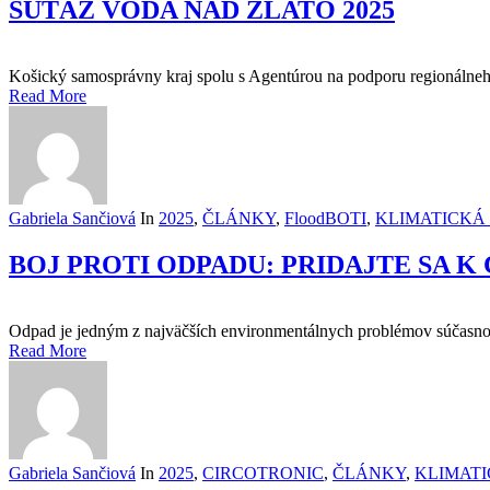
SÚŤAŽ VODA NAD ZLATO 2025
Košický samosprávny kraj spolu s Agentúrou na podporu regionálneho
Read More
Gabriela Sančiová
In
2025
,
ČLÁNKY
,
FloodBOTI
,
KLIMATICKÁ
BOJ PROTI ODPADU: PRIDAJTE SA K
Odpad je jedným z najväčších environmentálnych problémov súčasnosti
Read More
Gabriela Sančiová
In
2025
,
CIRCOTRONIC
,
ČLÁNKY
,
KLIMATI