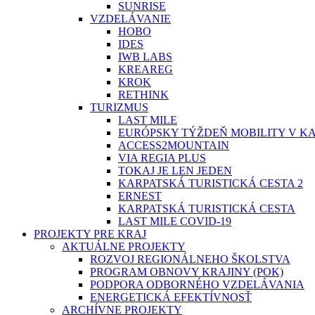
SUNRISE
VZDELÁVANIE
HOBO
IDES
IWB LABS
KREAREG
KROK
RETHINK
TURIZMUS
LAST MILE
EURÓPSKY TÝŽDEŇ MOBILITY V K
ACCESS2MOUNTAIN
VIA REGIA PLUS
TOKAJ JE LEN JEDEN
KARPATSKÁ TURISTICKÁ CESTA 2
ERNEST
KARPATSKÁ TURISTICKÁ CESTA
LAST MILE COVID-19
PROJEKTY PRE KRAJ
AKTUÁLNE PROJEKTY
ROZVOJ REGIONÁLNEHO ŠKOLSTVA
PROGRAM OBNOVY KRAJINY (POK)
PODPORA ODBORNÉHO VZDELÁVANIA
ENERGETICKÁ EFEKTÍVNOSŤ
ARCHÍVNE PROJEKTY