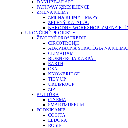
DANUBE-ADAPT
PATHWAYS2RESILIENCE
ZMENA KLÍMY
ZMENA KLÍMY – MAPY
ZELENÝ KATALÓG
NÁRODNÝ WORKSHOP: ZMENA KLÍM
UKONČENÉ PROJEKTY
ŽIVOTNÉ PROSTREDIE
CIRCOTRONIC
ADAPTAČNÁ STRATÉGIA NA KLIMA
CLIMADAM
BIOENERGIA KARPÁT
EARTH
OSA
KNOWBRIDGE
TIDY UP
URBIPROOF
ZIP
KULTÚRA
CINEMA
SMARTMUSEUM
PODNIKANIE
COGITA
ELDORA
ROSIE