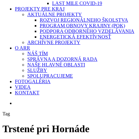
LAST MILE COVID-19
PROJEKTY PRE KRAJ
AKTUÁLNE PROJEKTY
ROZVOJ REGIONÁLNEHO ŠKOLSTVA
PROGRAM OBNOVY KRAJINY (POK)
PODPORA ODBORNÉHO VZDELÁVANIA
ENERGETICKÁ EFEKTÍVNOSŤ
ARCHÍVNE PROJEKTY
O ARR
NÁŠ TÍM
SPRÁVNA A DOZORNÁ RADA
NAŠE HLAVNÉ OBLASTI
SLUŽBY
SPOLUPRACUJEME
FOTOGALÉRIA
VIDEA
KONTAKT
search
Tag
Trstené pri Hornáde