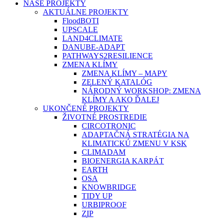
NAŠE PROJEKTY
AKTUÁLNE PROJEKTY
FloodBOTI
UPSCALE
LAND4CLIMATE
DANUBE-ADAPT
PATHWAYS2RESILIENCE
ZMENA KLÍMY
ZMENA KLÍMY – MAPY
ZELENÝ KATALÓG
NÁRODNÝ WORKSHOP: ZMENA
KLÍMY A AKO ĎALEJ
UKONČENÉ PROJEKTY
ŽIVOTNÉ PROSTREDIE
CIRCOTRONIC
ADAPTAČNÁ STRATÉGIA NA
KLIMATICKÚ ZMENU V KSK
CLIMADAM
BIOENERGIA KARPÁT
EARTH
OSA
KNOWBRIDGE
TIDY UP
URBIPROOF
ZIP