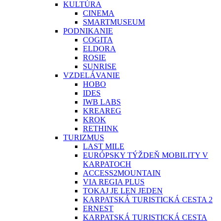
KULTÚRA
CINEMA
SMARTMUSEUM
PODNIKANIE
COGITA
ELDORA
ROSIE
SUNRISE
VZDELÁVANIE
HOBO
IDES
IWB LABS
KREAREG
KROK
RETHINK
TURIZMUS
LAST MILE
EURÓPSKY TÝŽDEŇ MOBILITY V
KARPATOCH
ACCESS2MOUNTAIN
VIA REGIA PLUS
TOKAJ JE LEN JEDEN
KARPATSKÁ TURISTICKÁ CESTA 2
ERNEST
KARPATSKÁ TURISTICKÁ CESTA