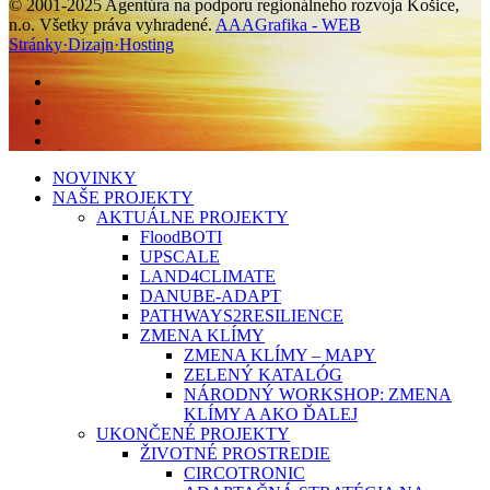
© 2001-2025 Agentúra na podporu regionálneho rozvoja Košice,
n.o. Všetky práva vyhradené.
AAAGrafika - WEB
Stránky·Dizajn·Hosting
facebook
linkedin
youtube
instagram
Close
NOVINKY
Menu
NAŠE PROJEKTY
AKTUÁLNE PROJEKTY
FloodBOTI
UPSCALE
LAND4CLIMATE
DANUBE-ADAPT
PATHWAYS2RESILIENCE
ZMENA KLÍMY
ZMENA KLÍMY – MAPY
ZELENÝ KATALÓG
NÁRODNÝ WORKSHOP: ZMENA
KLÍMY A AKO ĎALEJ
UKONČENÉ PROJEKTY
ŽIVOTNÉ PROSTREDIE
CIRCOTRONIC