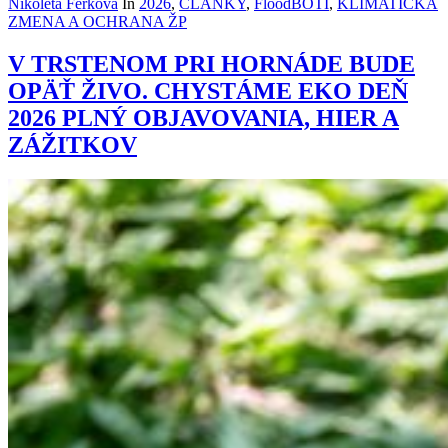
Nikoleta Ferková
In
2026
,
ČLÁNKY
,
FloodBOTI
,
KLIMATICKÁ
ZMENA A OCHRANA ŽP
V TRSTENOM PRI HORNÁDE BUDE
OPÄŤ ŽIVO. CHYSTÁME EKO DEŇ
2026 PLNÝ OBJAVOVANIA, HIER A
ZÁŽITKOV