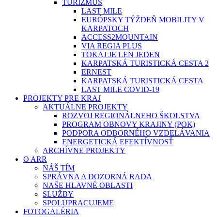
TURIZMUS
LAST MILE
EURÓPSKY TÝŽDEŇ MOBILITY V
KARPATOCH
ACCESS2MOUNTAIN
VIA REGIA PLUS
TOKAJ JE LEN JEDEN
KARPATSKÁ TURISTICKÁ CESTA 2
ERNEST
KARPATSKÁ TURISTICKÁ CESTA
LAST MILE COVID-19
PROJEKTY PRE KRAJ
AKTUÁLNE PROJEKTY
ROZVOJ REGIONÁLNEHO ŠKOLSTVA
PROGRAM OBNOVY KRAJINY (POK)
PODPORA ODBORNÉHO VZDELÁVANIA
ENERGETICKÁ EFEKTÍVNOSŤ
ARCHÍVNE PROJEKTY
O ARR
NÁŠ TÍM
SPRÁVNA A DOZORNÁ RADA
NAŠE HLAVNÉ OBLASTI
SLUŽBY
SPOLUPRACUJEME
FOTOGALÉRIA