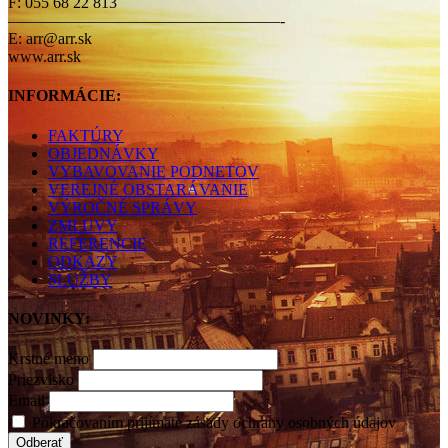
F: 055 68 22 813
—————————————————-
E: arr@arr.sk
www.arr.sk
INFORMÁCIE:
FAKTÚRY
OBJEDNÁVKY
VYBAVOVANIE PODNETOV
VEREJNÉ OBSTARÁVANIE
VÝROČNÉ SPRÁVY
ZMLUVY
REFERENCIE
ODKAZY
SLUŽBY
NOVINKY:
Krstné meno
Priezvisko
Email
Pokračovaním prijímate zásady ochrany osobných údajov