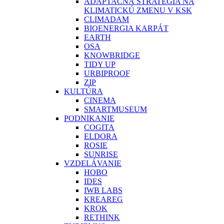
ADAPTAČNÁ STRATÉGIA NA
KLIMATICKÚ ZMENU V KSK
CLIMADAM
BIOENERGIA KARPÁT
EARTH
OSA
KNOWBRIDGE
TIDY UP
URBIPROOF
ZIP
KULTÚRA
CINEMA
SMARTMUSEUM
PODNIKANIE
COGITA
ELDORA
ROSIE
SUNRISE
VZDELÁVANIE
HOBO
IDES
IWB LABS
KREAREG
KROK
RETHINK