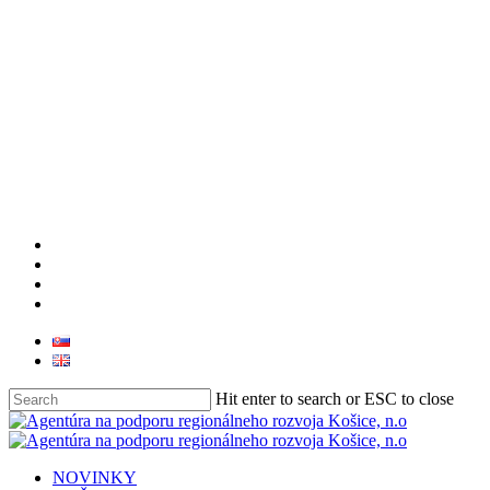
facebook
linkedin
youtube
instagram
Hit enter to search or ESC to close
Close
Search
search
Menu
NOVINKY