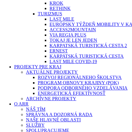
KROK
RETHINK
TURIZMUS
LAST MILE
EURÓPSKY TÝŽDEŇ MOBILITY V K
ACCESS2MOUNTAIN
VIA REGIA PLUS
TOKAJ JE LEN JEDEN
KARPATSKÁ TURISTICKÁ CESTA 2
ERNEST
KARPATSKÁ TURISTICKÁ CESTA
LAST MILE COVID-19
PROJEKTY PRE KRAJ
AKTUÁLNE PROJEKTY
ROZVOJ REGIONÁLNEHO ŠKOLSTVA
PROGRAM OBNOVY KRAJINY (POK)
PODPORA ODBORNÉHO VZDELÁVANIA
ENERGETICKÁ EFEKTÍVNOSŤ
ARCHÍVNE PROJEKTY
O ARR
NÁŠ TÍM
SPRÁVNA A DOZORNÁ RADA
NAŠE HLAVNÉ OBLASTI
SLUŽBY
SPOLUPRACUJEME