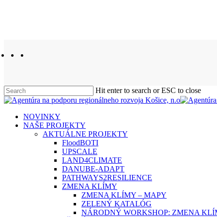
facebook
linkedin
youtube
instagram
Hit enter to search or ESC to close
Close
Search
search
Menu
NOVINKY
NAŠE PROJEKTY
AKTUÁLNE PROJEKTY
FloodBOTI
UPSCALE
LAND4CLIMATE
DANUBE-ADAPT
PATHWAYS2RESILIENCE
ZMENA KLÍMY
ZMENA KLÍMY – MAPY
ZELENÝ KATALÓG
NÁRODNÝ WORKSHOP: ZMENA KLÍM