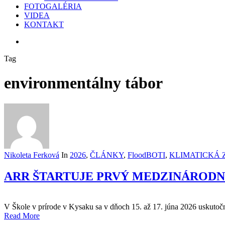
FOTOGALÉRIA
VIDEA
KONTAKT
search
Tag
environmentálny tábor
Nikoleta Ferková
In
2026
,
ČLÁNKY
,
FloodBOTI
,
KLIMATICKÁ 
ARR ŠTARTUJE PRVÝ MEDZINÁROD
V Škole v prírode v Kysaku sa v dňoch 15. až 17. júna 2026 uskutočn
Read More