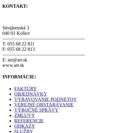
KONTAKT:
Strojárenská 3
040 01 Košice
—————————————————-
T: 055 68 22 811
F: 055 68 22 813
—————————————————-
E: arr@arr.sk
www.arr.sk
INFORMÁCIE:
FAKTÚRY
OBJEDNÁVKY
VYBAVOVANIE PODNETOV
VEREJNÉ OBSTARÁVANIE
VÝROČNÉ SPRÁVY
ZMLUVY
REFERENCIE
ODKAZY
SLUŽBY