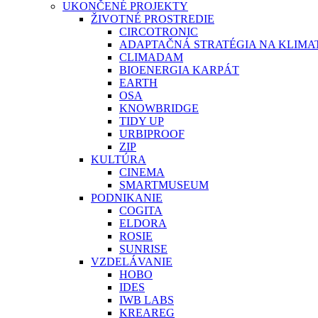
UKONČENÉ PROJEKTY
ŽIVOTNÉ PROSTREDIE
CIRCOTRONIC
ADAPTAČNÁ STRATÉGIA NA KLIMA
CLIMADAM
BIOENERGIA KARPÁT
EARTH
OSA
KNOWBRIDGE
TIDY UP
URBIPROOF
ZIP
KULTÚRA
CINEMA
SMARTMUSEUM
PODNIKANIE
COGITA
ELDORA
ROSIE
SUNRISE
VZDELÁVANIE
HOBO
IDES
IWB LABS
KREAREG