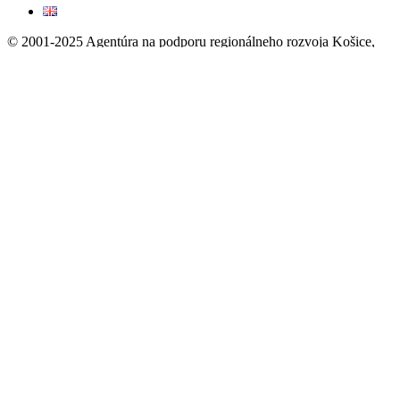
© 2001-2025 Agentúra na podporu regionálneho rozvoja Košice,
n.o. Všetky práva vyhradené.
AAAGrafika - WEB
Stránky·Dizajn·Hosting
facebook
linkedin
youtube
instagram
Close
NOVINKY
Menu
NAŠE PROJEKTY
AKTUÁLNE PROJEKTY
FloodBOTI
UPSCALE
LAND4CLIMATE
DANUBE-ADAPT
PATHWAYS2RESILIENCE
ZMENA KLÍMY
ZMENA KLÍMY – MAPY
ZELENÝ KATALÓG
NÁRODNÝ WORKSHOP: ZMENA
KLÍMY A AKO ĎALEJ
UKONČENÉ PROJEKTY