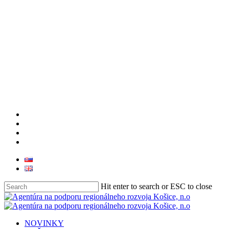
facebook
linkedin
youtube
instagram
Hit enter to search or ESC to close
Close
Search
search
Menu
NOVINKY