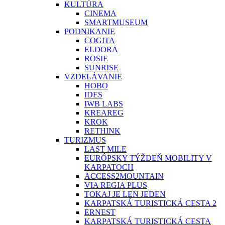
KULTÚRA
CINEMA
SMARTMUSEUM
PODNIKANIE
COGITA
ELDORA
ROSIE
SUNRISE
VZDELÁVANIE
HOBO
IDES
IWB LABS
KREAREG
KROK
RETHINK
TURIZMUS
LAST MILE
EURÓPSKY TÝŽDEŇ MOBILITY V
KARPATOCH
ACCESS2MOUNTAIN
VIA REGIA PLUS
TOKAJ JE LEN JEDEN
KARPATSKÁ TURISTICKÁ CESTA 2
ERNEST
KARPATSKÁ TURISTICKÁ CESTA