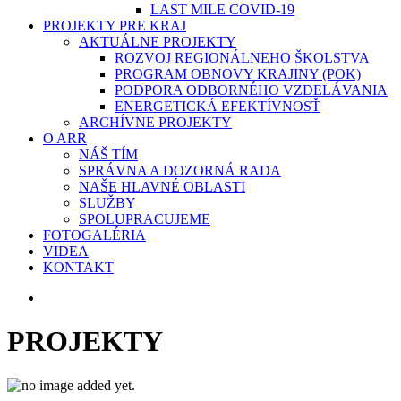
LAST MILE COVID-19
PROJEKTY PRE KRAJ
AKTUÁLNE PROJEKTY
ROZVOJ REGIONÁLNEHO ŠKOLSTVA
PROGRAM OBNOVY KRAJINY (POK)
PODPORA ODBORNÉHO VZDELÁVANIA
ENERGETICKÁ EFEKTÍVNOSŤ
ARCHÍVNE PROJEKTY
O ARR
NÁŠ TÍM
SPRÁVNA A DOZORNÁ RADA
NAŠE HLAVNÉ OBLASTI
SLUŽBY
SPOLUPRACUJEME
FOTOGALÉRIA
VIDEA
KONTAKT
search
PROJEKTY