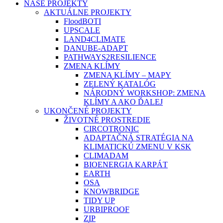
NAŠE PROJEKTY
AKTUÁLNE PROJEKTY
FloodBOTI
UPSCALE
LAND4CLIMATE
DANUBE-ADAPT
PATHWAYS2RESILIENCE
ZMENA KLÍMY
ZMENA KLÍMY – MAPY
ZELENÝ KATALÓG
NÁRODNÝ WORKSHOP: ZMENA
KLÍMY A AKO ĎALEJ
UKONČENÉ PROJEKTY
ŽIVOTNÉ PROSTREDIE
CIRCOTRONIC
ADAPTAČNÁ STRATÉGIA NA
KLIMATICKÚ ZMENU V KSK
CLIMADAM
BIOENERGIA KARPÁT
EARTH
OSA
KNOWBRIDGE
TIDY UP
URBIPROOF
ZIP